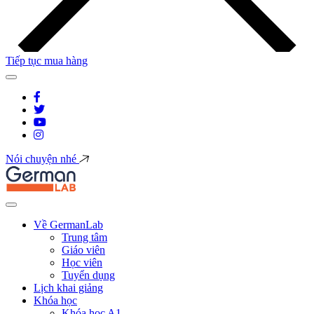
Tiếp tục mua hàng
Nói chuyện nhé
Về GermanLab
Trung tâm
Giáo viên
Học viên
Tuyển dụng
Lịch khai giảng
Khóa học
Khóa học A1