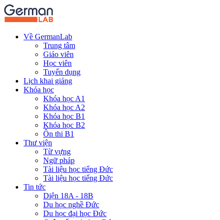
Về GermanLab
Trung tâm
Giáo viên
Học viên
Tuyển dụng
Lịch khai giảng
Khóa học
Khóa học A1
Khóa học A2
Khóa học B1
Khóa học B2
Ôn thi B1
Thư viện
Từ vựng
Ngữ pháp
Tài liệu học tiếng Đức
Tài liệu học tiếng Đức
Tin tức
Diện 18A - 18B
Du học nghề Đức
Du học đại học Đức