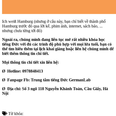
Ich weiß Hamburg (nhưng ở câu này, bạn chỉ biết về thành phố
Hamburg trước đó qua lời kể, phim ảnh, internet, sách báo, ...
nhưng chưa từng tới đó)
Ngoài ra, chúng mình đang liên tục mở rất nhiều khóa học
tiếng Đức với đủ các trình độ phù hợp với mọi lứa tuổi, bạn có
thể tìm hiểu thêm tại lịch khai giảng hoặc liên hệ chúng mình để
biết thêm thông tin chi tiết.
Mọi thông tin chi tiết xin liên hệ:
Ø Hotline: 0978848413
Ø Fanpage Fb: Trung tâm tiếng Đức GermanLab
Ø Địa chỉ: Số 3 ngõ 118 Nguyễn Khánh Toàn, Cầu Giấy, Hà
Nội
Từ khóa: