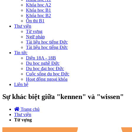
Khóa học A2
Khóa học B1
Khóa học B2
Ôn thi B1
Thư viện
Từ vựng
Ngữ pháp
Tài liệu học tiếng Đức
Tài liệu học tiếng Đức
Tin tức
Diện 18A - 18B
Du học nghề Đức
Du học đại học Đức
Cuộc sống du học Đức
Hoạt động ngoại khóa
Liên hệ
Sự khác biệt giữa "kennen" và "wissen"
Trang chủ
Thư viện
Từ vựng