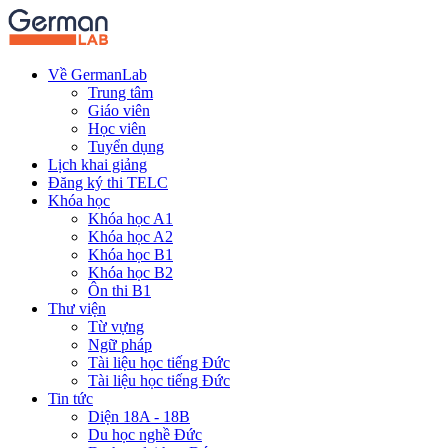
Về GermanLab
Trung tâm
Giáo viên
Học viên
Tuyển dụng
Lịch khai giảng
Đăng ký thi TELC
Khóa học
Khóa học A1
Khóa học A2
Khóa học B1
Khóa học B2
Ôn thi B1
Thư viện
Từ vựng
Ngữ pháp
Tài liệu học tiếng Đức
Tài liệu học tiếng Đức
Tin tức
Diện 18A - 18B
Du học nghề Đức