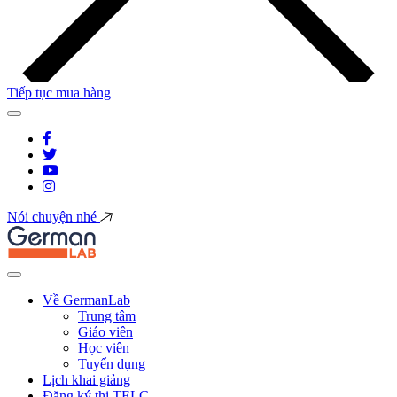
Tiếp tục mua hàng
Nói chuyện nhé
Về GermanLab
Trung tâm
Giáo viên
Học viên
Tuyển dụng
Lịch khai giảng
Đăng ký thi TELC