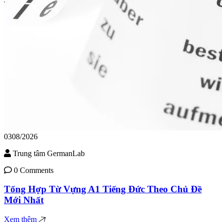
03
08/2026
Trung tâm GermanLab
0 Comments
Tổng Hợp Từ Vựng A1 Tiếng Đức Theo Chủ Đề
Mới Nhất
Xem thêm