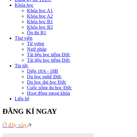
Khóa học
Khóa học A1
Khóa học A2
Khóa học B1
Khóa học B2
Ôn thi B1
Thư viện
Từ vựng
Ngữ pháp
Tài liệu học tiếng Đức
Tài liệu học tiếng Đức
Tin tức
Diện 18A - 18B
Du học nghề Đức
Du học đại học Đức
Cuộc sống du học Đức
Hoạt động ngoại khóa
Liên hệ
ĐĂNG KÍ NGAY
Ở đây này