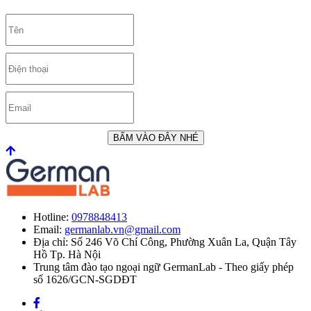
BẤM VÀO ĐÂY NHÉ
Hotline:
0978848413
Email:
germanlab.vn@gmail.com
Địa chỉ: Số 246 Võ Chí Công, Phường Xuân La, Quận Tây
Hồ Tp. Hà Nội
Trung tâm đào tạo ngoại ngữ GermanLab - Theo giấy phép
số 1626/GCN-SGDĐT