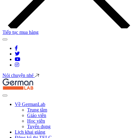
Tiếp tục mua hàng
Nói chuyện nhé
Về GermanLab
Trung tâm
Giáo viên
Học viên
Tuyển dụng
Lịch khai giảng
Đăng ký thi TELC