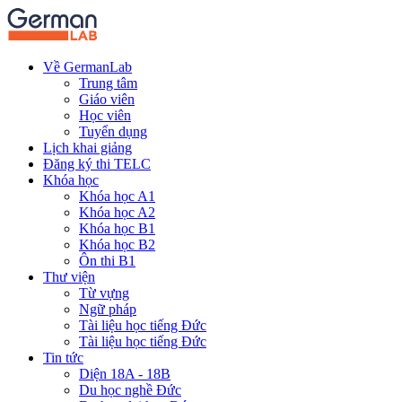
Về GermanLab
Trung tâm
Giáo viên
Học viên
Tuyển dụng
Lịch khai giảng
Đăng ký thi TELC
Khóa học
Khóa học A1
Khóa học A2
Khóa học B1
Khóa học B2
Ôn thi B1
Thư viện
Từ vựng
Ngữ pháp
Tài liệu học tiếng Đức
Tài liệu học tiếng Đức
Tin tức
Diện 18A - 18B
Du học nghề Đức