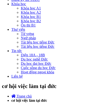
Khóa học
Khóa học A1
Khóa học A2
Khóa học B1
Khóa học B2
Ôn thi B1
Thư viện
Từ vựng
Ngữ pháp
Tài liệu học tiếng Đức
Tài liệu học tiếng Đức
Tin tức
Diện 18A - 18B
Du học nghề Đức
Du học đại học Đức
Cuộc sống du học Đức
Hoạt động ngoại khóa
Liên hệ
cơ hội việc làm tại đức
Trang chủ
cơ hội việc làm tại đức