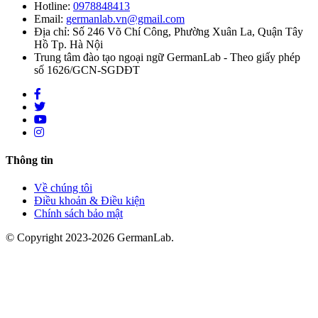
Hotline:
0978848413
Email:
germanlab.vn@gmail.com
Địa chỉ: Số 246 Võ Chí Công, Phường Xuân La, Quận Tây
Hồ Tp. Hà Nội
Trung tâm đào tạo ngoại ngữ GermanLab - Theo giấy phép
số 1626/GCN-SGDĐT
Thông tin
Về chúng tôi
Điều khoản & Điều kiện
Chính sách bảo mật
© Copyright 2023-2026 GermanLab.