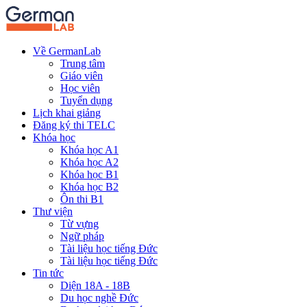
Về GermanLab
Trung tâm
Giáo viên
Học viên
Tuyển dụng
Lịch khai giảng
Đăng ký thi TELC
Khóa học
Khóa học A1
Khóa học A2
Khóa học B1
Khóa học B2
Ôn thi B1
Thư viện
Từ vựng
Ngữ pháp
Tài liệu học tiếng Đức
Tài liệu học tiếng Đức
Tin tức
Diện 18A - 18B
Du học nghề Đức