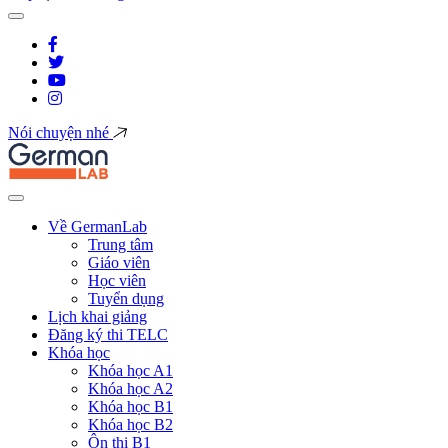
Nói chuyện nhé
Về GermanLab
Trung tâm
Giáo viên
Học viên
Tuyển dụng
Lịch khai giảng
Đăng ký thi TELC
Khóa học
Khóa học A1
Khóa học A2
Khóa học B1
Khóa học B2
Ôn thi B1