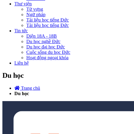
Thư viện
Từ vựng
Ngữ pháp
Tài liệu học tiếng Đức
Tài liệu học tiếng Đức
Tin tức
Diện 18A - 18B
Du học nghề Đức
Du học đại học Đức
Cuộc sống du học Đức
Hoạt động ngoại khóa
Liên hệ
Du học
Trang chủ
Du học