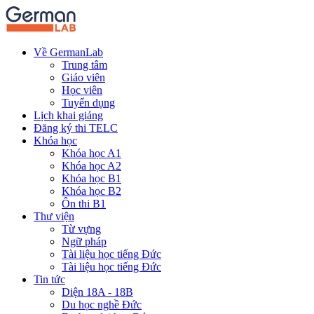
Về GermanLab
Trung tâm
Giáo viên
Học viên
Tuyển dụng
Lịch khai giảng
Đăng ký thi TELC
Khóa học
Khóa học A1
Khóa học A2
Khóa học B1
Khóa học B2
Ôn thi B1
Thư viện
Từ vựng
Ngữ pháp
Tài liệu học tiếng Đức
Tài liệu học tiếng Đức
Tin tức
Diện 18A - 18B
Du học nghề Đức