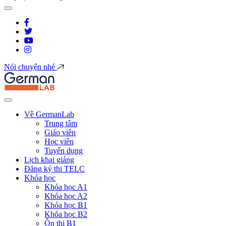
Nói chuyện nhé
Về GermanLab
Trung tâm
Giáo viên
Học viên
Tuyển dụng
Lịch khai giảng
Đăng ký thi TELC
Khóa học
Khóa học A1
Khóa học A2
Khóa học B1
Khóa học B2
Ôn thi B1