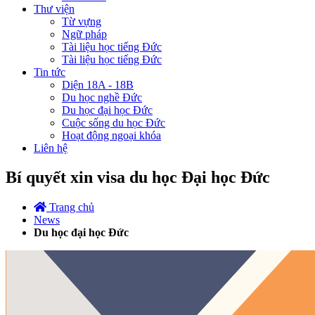
Thư viện
Từ vựng
Ngữ pháp
Tài liệu học tiếng Đức
Tài liệu học tiếng Đức
Tin tức
Diện 18A - 18B
Du học nghề Đức
Du học đại học Đức
Cuộc sống du học Đức
Hoạt động ngoại khóa
Liên hệ
Bí quyết xin visa du học Đại học Đức
Trang chủ
News
Du học đại học Đức