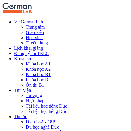
Về GermanLab
Trung tâm
Giáo viên
Học viên
Tuyển dụng
Lịch khai giảng
Đăng ký thi TELC
Khóa học
Khóa học A1
Khóa học A2
Khóa học B1
Khóa học B2
Ôn thi B1
Thư viện
Từ vựng
Ngữ pháp
Tài liệu học tiếng Đức
Tài liệu học tiếng Đức
Tin tức
Diện 18A - 18B
Du học nghề Đức