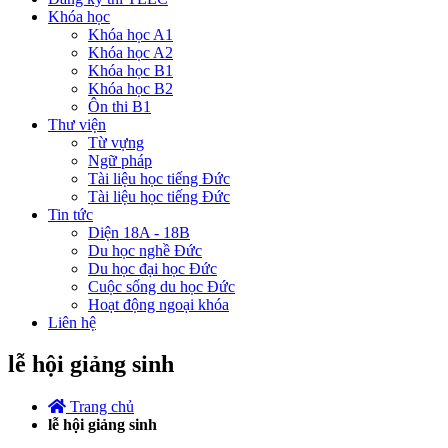
Khóa học
Khóa học A1
Khóa học A2
Khóa học B1
Khóa học B2
Ôn thi B1
Thư viện
Từ vựng
Ngữ pháp
Tài liệu học tiếng Đức
Tài liệu học tiếng Đức
Tin tức
Diện 18A - 18B
Du học nghề Đức
Du học đại học Đức
Cuộc sống du học Đức
Hoạt động ngoại khóa
Liên hệ
lễ hội giảng sinh
Trang chủ
lễ hội giảng sinh