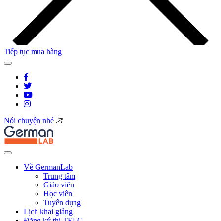
Tiếp tục mua hàng
Nói chuyện nhé
Về GermanLab
Trung tâm
Giáo viên
Học viên
Tuyển dụng
Lịch khai giảng
Đăng ký thi TELC