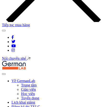
Tiếp tục mua hàng
Nói chuyện nhé
Về GermanLab
Trung tâm
Giáo viên
Học viên
Tuyển dụng
Lịch khai giảng
Đăng ký thi TELC