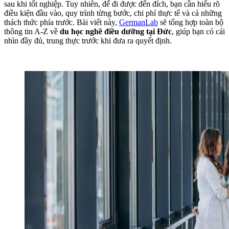
sau khi tốt nghiệp. Tuy nhiên, để đi được đến đích, bạn cần hiểu rõ
điều kiện đầu vào, quy trình từng bước, chi phí thực tế và cả những
thách thức phía trước. Bài viết này,
GermanLab
sẽ tổng hợp toàn bộ
thông tin A-Z về
du học nghề điều dưỡng tại Đức
, giúp bạn có cái
nhìn đầy đủ, trung thực trước khi đưa ra quyết định.