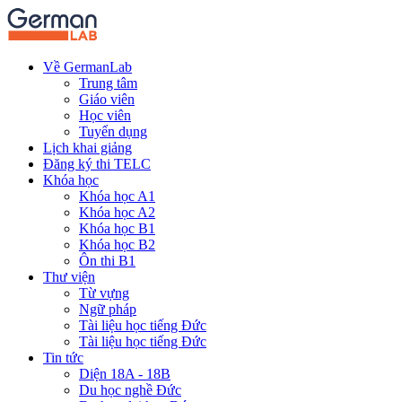
Về GermanLab
Trung tâm
Giáo viên
Học viên
Tuyển dụng
Lịch khai giảng
Đăng ký thi TELC
Khóa học
Khóa học A1
Khóa học A2
Khóa học B1
Khóa học B2
Ôn thi B1
Thư viện
Từ vựng
Ngữ pháp
Tài liệu học tiếng Đức
Tài liệu học tiếng Đức
Tin tức
Diện 18A - 18B
Du học nghề Đức