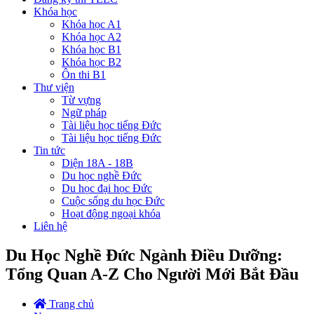
Khóa học
Khóa học A1
Khóa học A2
Khóa học B1
Khóa học B2
Ôn thi B1
Thư viện
Từ vựng
Ngữ pháp
Tài liệu học tiếng Đức
Tài liệu học tiếng Đức
Tin tức
Diện 18A - 18B
Du học nghề Đức
Du học đại học Đức
Cuộc sống du học Đức
Hoạt động ngoại khóa
Liên hệ
Du Học Nghề Đức Ngành Điều Dưỡng:
Tổng Quan A-Z Cho Người Mới Bắt Đầu
Trang chủ