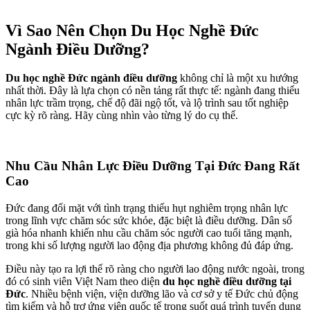
Vì Sao Nên Chọn Du Học Nghề Đức
Ngành Điều Dưỡng?
Du học nghề Đức ngành điều dưỡng
không chỉ là một xu hướng
nhất thời. Đây là lựa chọn có nền tảng rất thực tế: ngành đang thiếu
nhân lực trầm trọng, chế độ đãi ngộ tốt, và lộ trình sau tốt nghiệp
cực kỳ rõ ràng. Hãy cùng nhìn vào từng lý do cụ thể.
Nhu Cầu Nhân Lực Điều Dưỡng Tại Đức Đang Rất
Cao
Đức đang đối mặt với tình trạng thiếu hụt nghiêm trọng nhân lực
trong lĩnh vực chăm sóc sức khỏe, đặc biệt là điều dưỡng. Dân số
già hóa nhanh khiến nhu cầu chăm sóc người cao tuổi tăng mạnh,
trong khi số lượng người lao động địa phương không đủ đáp ứng.
Điều này tạo ra lợi thế rõ ràng cho người lao động nước ngoài, trong
đó có sinh viên Việt Nam theo diện
du học nghề điều dưỡng tại
Đức
. Nhiều bệnh viện, viện dưỡng lão và cơ sở y tế Đức chủ động
tìm kiếm và hỗ trợ ứng viên quốc tế trong suốt quá trình tuyển dụng