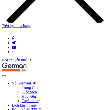
Tiếp tục mua hàng
Nói chuyện nhé
Về GermanLab
Trung tâm
Giáo viên
Học viên
Tuyển dụng
Lịch khai giảng
Đăng ký thi TELC