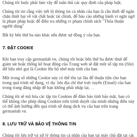
Chúng tôi buộc phải làm vậy để tuân thủ các quy định của pháp luật;
Chúng tôi tin rằng việc tiết lộ thông tin cá nhân của bạn là cần thiết để ngăn
chặn thiệt hại về vật chất hoặc tài chính, để báo cáo những hành vi nghi ngờ
là phạm pháp hoặc để điều tra những vi phạm chính sách "Thỏa thuận
người dùng"
Bất kỳ bên thứ ba nào khác nếu được sự đồng ý của bạn.
7. ĐẶT COOKIE
Khi bạn truy cập germanlab.vn, chúng tôi hoặc bên thứ ba được thuê để
giám sát hoặc thống kê hoạt động của Trang web sẽ đặt một số tập tin (file)
dữ liệu nhỏ gọi là Cookie lên bộ nhớ máy tính của bạn.
Một trong số những Cookie này có thể tồn tại lâu để thuận tiện cho bạn
trong quá trình sử dụng, ví dụ: lưu địa chỉ thư trực tuyến (Email) của bạn
trong trang đăng nhập để bạn không phải nhập lại, ...
Chúng tôi sẽ mã hóa các tập tin Cookies để đảm bảo tính bảo mật, bạn có
thể không cho phép dùng Cookies trên trình duyệt của mình nhưng điều này
có thể ảnh hưởng đến quá trình sử dụng dịch vụ của bạn trên trang
germanlab.vn.
8. LƯU TRỮ VÀ BẢO VỆ THÔNG TIN
Chúng tôi lưu trữ và xử lý thông tin cá nhân của bạn tại máy chủ đặt tại các