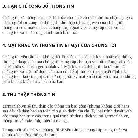
3. HẠN CHẾ CÔNG BỐ THÔNG TIN
Chúng tôi sẽ không bán, tiết lộ hoặc cho thuê cho bên thứ ba nhận dạng cá
nhân người sử dụng có thông tin thu thập tại trang web của chúng tôi,
thông qua các máy chủ của chúng tôi, ngoài việc cung cấp dịch vụ của
chúng tôi và như trong chính sách bảo mật.
4. MẬT KHẨU VÀ THÔNG TIN BÍ MẬT CỦA CHÚNG TÔI
Chúng tôi yêu cầu bạn không tiết lộ hoặc chia sẻ mật khẩu hoặc các thông
tin nhận dạng khác mà chúng tôi cung cấp cho bạn với bất cứ một ai khác,
kể cả nhân viên của germanlab.vn. Mật khẩu và thông tin là tài sản của
chúng tôi và việc sử dụng của bạn có thể bị thu hồi theo quyết định của
chúng tôi. Bạn cũng bị cấm sử dụng bất kỳ mật khẩu nào khác mà nó không
phải là mật khẩu tài khoản của bạn.
5. THU THẬP THÔNG TIN
germanlab.vn sẽ thu thập các thông tin bao gồm (nhưng không giới hạn)
sau đây để đảm bảo an toàn cho giao dịch: địa chỉ IP, loại trình duyệt web,
các trang bạn truy cập trong quá trình sử dụng dịch vụ tại germanlab.vn,
thông tin về máy tính, thiết bị mạng, ...
Trong một số dịch vụ, chúng tôi sẽ yêu cầu bạn cung cấp trung thực và
chính xác những thông tin sau: