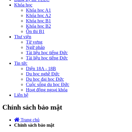
Khóa học
Khóa học A1
Khóa học A2
Khóa học B1
Khóa học B2
Ôn thi B1
Thư viện
Từ vựng
Ngữ pháp
Tài liệu học tiếng Đức
Tài liệu học tiếng Đức
Tin tức
Diện 18A - 18B
Du học nghề Đức
Du học đại học Đức
Cuộc sống du học Đức
Hoạt động ngoại khóa
Liên hệ
Chính sách bảo mật
Trang chủ
Chính sách bảo mật