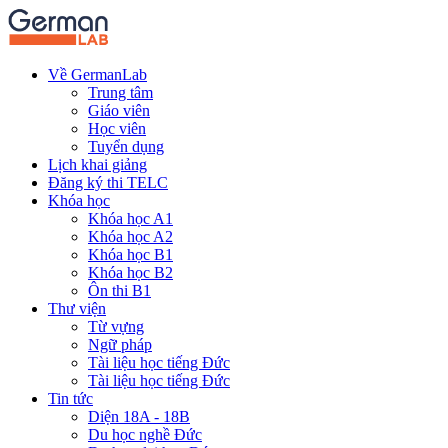
Về GermanLab
Trung tâm
Giáo viên
Học viên
Tuyển dụng
Lịch khai giảng
Đăng ký thi TELC
Khóa học
Khóa học A1
Khóa học A2
Khóa học B1
Khóa học B2
Ôn thi B1
Thư viện
Từ vựng
Ngữ pháp
Tài liệu học tiếng Đức
Tài liệu học tiếng Đức
Tin tức
Diện 18A - 18B
Du học nghề Đức