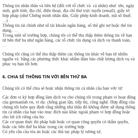
Thông tin nhân thân và liên hệ (đối với tổ chức và cá nhân) như: tên, ngày
sinh, giới tính, địa chỉ, điện thoại, địa chỉ thư trực tuyến (email), giấy tờ
hợp pháp (như Chứng minh nhân dân, Giấy phép kinh doanh, mã số thuế,
...)
Thông tin tài chính như số tài khoản ngân hàng, số thẻ ghi nợ hoặc thẻ tín
dụng, …
Trong một số trường hợp, chúng tôi có thể thu thập thêm thông tin về bạn
từ bên thứ ba như ngân hàng, các tổ chức tín dụng và dịch vụ thanh toán,
...
Chúng tôi cũng có thể thu thập thêm các thông tin khác về bạn từ nhiều
nguồn và bằng các phương thức khác nhằm đảm bảo chất lượng dịch vụ và
phục vụ bạn tốt hơn.
6. CHIA SẺ THÔNG TIN VỚI BÊN THỨ BA
Chúng tôi có thể chia sẻ hoặc nhận thông tin cá nhân của bạn với/ từ:
Các đơn vị ký hợp đồng làm dịch vụ cho chúng tôi trong phạm vi hoạt động
của germanlab.vn, ví dụ: chống gian lận, tiếp thị, công nghệ. Hợp đồng của
chúng tôi luôn quy định rằng những nhà thầu đó không được sử dụng thông
tin cá nhân của bạn vào mục đích nào khác ngoài phạm vi hợp đồng hoặc
cho lợi ích riêng của họ.
Các cơ quan thực thi pháp luật hoặc cơ quan công quyền có thẩm quyền,
hoặc các bên thứ ba khác trong các trường hợp:
Có yêu cầu của tòa án hoặc các thủ tục pháp lý tương tự;