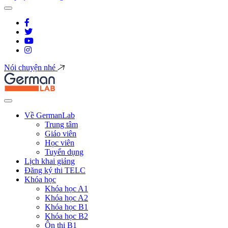
Nói chuyện nhé
Về GermanLab
Trung tâm
Giáo viên
Học viên
Tuyển dụng
Lịch khai giảng
Đăng ký thi TELC
Khóa học
Khóa học A1
Khóa học A2
Khóa học B1
Khóa học B2
Ôn thi B1