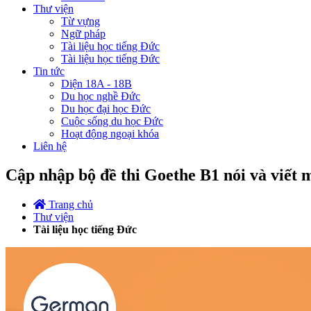
Thư viện
Từ vựng
Ngữ pháp
Tài liệu học tiếng Đức
Tài liệu học tiếng Đức
Tin tức
Diện 18A - 18B
Du học nghề Đức
Du học đại học Đức
Cuộc sống du học Đức
Hoạt động ngoại khóa
Liên hệ
Cập nhập bộ đề thi Goethe B1 nói và viết 
Trang chủ
Thư viện
Tài liệu học tiếng Đức