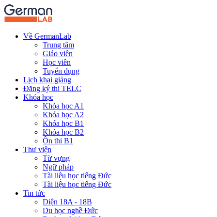
Về GermanLab
Trung tâm
Giáo viên
Học viên
Tuyển dụng
Lịch khai giảng
Đăng ký thi TELC
Khóa học
Khóa học A1
Khóa học A2
Khóa học B1
Khóa học B2
Ôn thi B1
Thư viện
Từ vựng
Ngữ pháp
Tài liệu học tiếng Đức
Tài liệu học tiếng Đức
Tin tức
Diện 18A - 18B
Du học nghề Đức